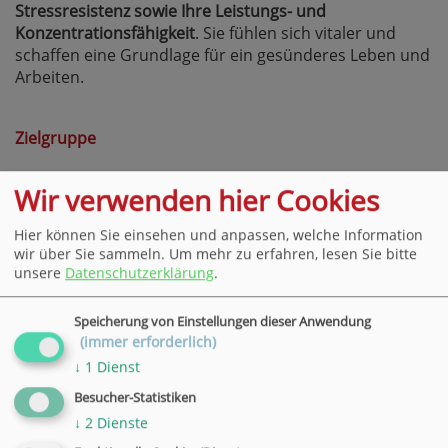
Stressresistenz sowie Ihre Leistungs- und
Konzentrationsfähigkeit
. Sie fühlen sich vitaler und
schaffen eine Grundlage für ein gesünderes Leben und
Arbeiten.
Zielgruppe
Alle Beschäftigten mit wenig Zeit und dem Wunsch
Wir verwenden hier Cookies
nach einer bewussteren Ernährung
Hier können Sie einsehen und anpassen, welche Information
wir über Sie sammeln.
Um mehr zu erfahren, lesen Sie bitte
Methoden
unsere
Datenschutzerklärung
.
Speicherung von Einstellungen dieser Anwendung
Input, Diskussion, Erfahrungsaustausch, gemeinsames
(immer erforderlich)
Zubereiten und Essen.
↓
1
Dienst
Bitte bringen Sie sich Restbehälter und eine Schürze
mit.
Besucher-Statistiken
↓
2
Dienste