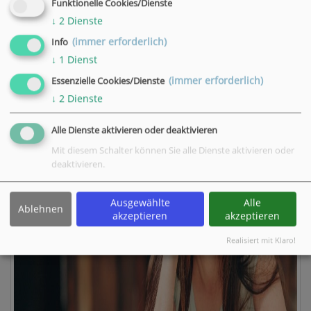
Funktionelle Cookies/Dienste
↓
2
Dienste
(immer erforderlich)
Info
↓
1
Dienst
(immer erforderlich)
Essenzielle Cookies/Dienste
↓
2
Dienste
Alle Dienste aktivieren oder deaktivieren
Mit diesem Schalter können Sie alle Dienste aktivieren oder
deaktivieren.
Ausgewählte
Alle
Ablehnen
akzeptieren
akzeptieren
Realisiert mit Klaro!