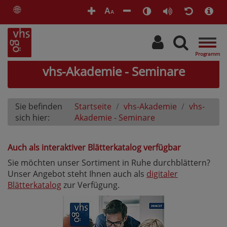
🌐
A
A
Togg
navig
vhs-Akademie - Seminare
Sie befinden
Startseite
vhs-Akademie
vhs-
sich hier:
Akademie - Seminare
Auch als interaktiver Blätterkatalog verfügbar
Sie möchten unser Sortiment in Ruhe durchblättern?
Unser Angebot steht Ihnen auch als
digitaler
Blätterkatalog
zur Verfügung.