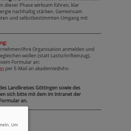
 in dieser Phase wirksam führen, klar
ergie nachhaltig stärken. Gemeinsam
ienten und selbstbestimmten Umgang mit
ng:
ternehmen/Ihre Organisation anmelden und
leichen wollen (statt Lastschrifteinzug),
iesem Formular an:
en
per E-Mail an akademie@vhs-
 des Landkreises Göttingen sowie des
n sich bitte mit dem im Intranet der
Formular an.
meln.
Um