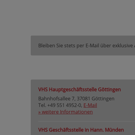
Bleiben Sie stets per E-Mail über exklusiv
VHS Hauptgeschäftsstelle Göttingen
Bahnhofsallee 7, 37081 Göttingen
Tel. +49 551 4952-0,
E-Mail
» weitere Informationen
VHS Geschäftsstelle in Hann. Münden