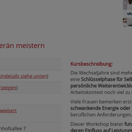
erän meistern
Kursbeschreibung:
Die Wechseljahre sind mehr 
indetails siehe unten
)
eine
Schlüsselphase für Sel
persönliche Weiterentwickl
nzeigen
)
Arbeitskontext noch viel zu
Viele Frauen bemerken ers
schwankende Energie oder i
wiebert
beruflichen Anforderungen
Dieser Workshop bietet
fun
nhofsallee 7
deren Einfluss auf Leistun