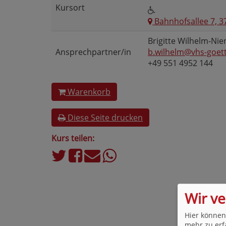
Kursort
Bahnhofsallee 7, 3
Brigitte Wilhelm-Ni
Ansprechpartner/in
b.wilhelm@vhs-goet
+49 551 4952 144
Warenkorb
Diese Seite drucken
Kurs teilen:
Wir v
Hier können
mehr zu erf