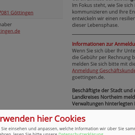
Im Fokus steht, wie Sie sich
kommunizieren und Ihre En
7081 Göttingen
entwickeln wir einen resil
enaber
dieser Lebensphase.
tingen.de
Informationen zur Anmeldu
Wenn Sie sich über Ihr Un
die Gebühr per Rechnung beg
melden Sie sich bitte mit d
Anmeldung Geschäftskund
goettingen.de.
Beschäftigte der Stadt und
Landkreises Northeim melde
Verwaltungen hinterlegten 
erwenden hier Cookies
 Sie einsehen und anpassen, welche Information wir über Sie sam
Inhalte
ahren, lesen Sie bitte unsere
Datenschutzerklärung
.