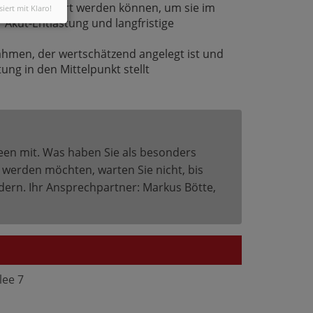
ie ausprobiert werden können, um sie im
siert mit Klaro!
 Akut-Entlastung und langfristige
hmen, der wertschätzend angelegt ist und
ung in den Mittelpunkt stellt
deen mit. Was haben Sie als besonders
 werden möchten, warten Sie nicht, bis
ndern. Ihr Ansprechpartner: Markus Bötte,
lee 7