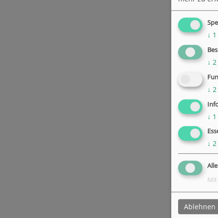
Spe
↓
1
Bes
↓
2
Fun
↓
2
Inf
↓
1
Ess
↓
2
All
Mit
Ablehnen