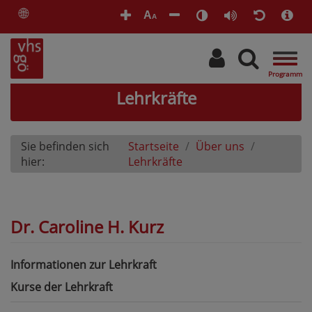
🌐
A
A
Togg
navig
Lehrkräfte
Sie befinden sich
Startseite
Über uns
hier:
Lehrkräfte
Dr. Caroline H. Kurz
Informationen zur Lehrkraft
Kurse der Lehrkraft