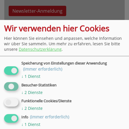
Newsletter-Anmeldung
Wir verwenden hier Cookies
Hier können Sie einsehen und anpassen, welche Information
wir über Sie sammeln.
Um mehr zu erfahren, lesen Sie bitte
unsere
Datenschutzerklärung
.
VHS Hauptgeschäftsstelle Göttingen
Bahnhofsallee 7, 37081 Göttingen
Speicherung von Einstellungen dieser Anwendung
Tel. +49 551 4952-0,
E-Mail
(immer erforderlich)
» weitere Informationen
↓
1
Dienst
Besucher-Statistiken
VHS Geschäftsstelle in Hann. Münden
↓
2
Dienste
Wilhelmshäuser Straße 90, 34346 Hann. Münden
Funktionelle Cookies/Dienste
Tel. +49 5541 9548360,
E-Mail
↓
2
Dienste
» weitere Informationen
(immer erforderlich)
Info
VHS Geschäftsstelle in Duderstadt
↓
1
Dienst