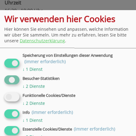
Uhrzeit
16:30 - 18:00 Uhr
Wir verwenden hier Cookies
Ort
VHS, Hann. Münden, Wilhelmshäuser Straße
Hier können Sie einsehen und anpassen, welche Information
90
wir über Sie sammeln.
Um mehr zu erfahren, lesen Sie bitte
unsere
Datenschutzerklärung
.
Datum
28.10.2026
Speicherung von Einstellungen dieser Anwendung
Uhrzeit
(immer erforderlich)
16:30 - 18:00 Uhr
↓
1
Dienst
Ort
Besucher-Statistiken
VHS, Hann. Münden, Wilhelmshäuser Straße
↓
2
Dienste
90
Funktionelle Cookies/Dienste
Datum
↓
2
Dienste
04.11.2026
(immer erforderlich)
Info
Uhrzeit
↓
1
Dienst
16:30 - 18:00 Uhr
(immer erforderlich)
Essenzielle Cookies/Dienste
Ort