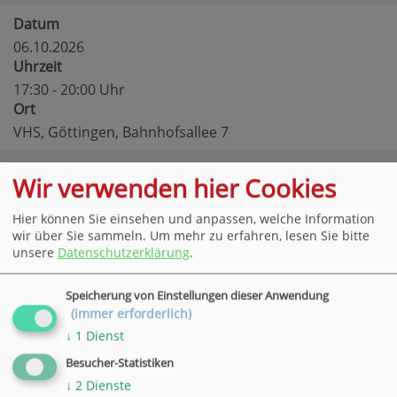
Datum
06.10.2026
Uhrzeit
17:30 - 20:00 Uhr
Ort
VHS, Göttingen, Bahnhofsallee 7
Datum
Wir verwenden hier Cookies
07.10.2026
Uhrzeit
Hier können Sie einsehen und anpassen, welche Information
17:30 - 20:00 Uhr
wir über Sie sammeln.
Um mehr zu erfahren, lesen Sie bitte
unsere
Datenschutzerklärung
.
Ort
VHS, Göttingen, Bahnhofsallee 7
Speicherung von Einstellungen dieser Anwendung
(immer erforderlich)
Datum
↓
1
Dienst
08.10.2026
Uhrzeit
Besucher-Statistiken
17:30 - 20:00 Uhr
↓
2
Dienste