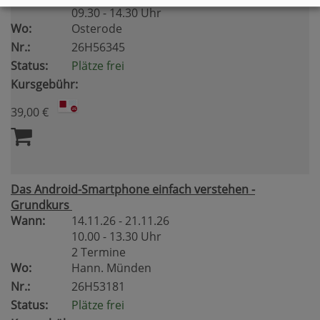
09.30 - 14.30 Uhr
Wo:
Osterode
Nr.:
26H56345
Status:
Plätze frei
Kursgebühr:
39,00 €
Das Android-Smartphone einfach verstehen -
Grundkurs
Wann:
14.11.26 - 21.11.26
10.00 - 13.30 Uhr
2 Termine
Wo:
Hann. Münden
Nr.:
26H53181
Status:
Plätze frei