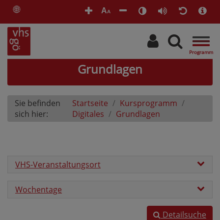
🌐
A
A
Togg
navig
Grundlagen
Sie befinden
Startseite
Kursprogramm
sich hier:
Digitales
Grundlagen
VHS-Veranstaltungsort
Wochentage
Detailsuche