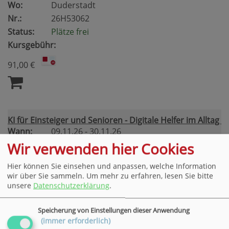
Wo:
Duderstadt
Nr.:
26H53062
Status:
Plätze frei
Kursgebühr:
91,00 €
KI für Einsteiger und Senioren - Digitale Helfer im Alltag
Wann:
09.11.26 - 30.11.26
18.00 - 20.15 Uhr
Wir verwenden hier Cookies
4 Termine
Wo:
Osterode
Hier können Sie einsehen und anpassen, welche Information
wir über Sie sammeln.
Um mehr zu erfahren, lesen Sie bitte
Nr.:
26H56344
unsere
Datenschutzerklärung
.
Status:
Plätze frei
Kursgebühr:
Speicherung von Einstellungen dieser Anwendung
(immer erforderlich)
77,00 €