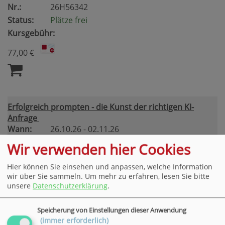
Nr.:
26H56342
Status:
Plätze frei
Kursgebühr:
77,00 €
Erfolgreich prompten - die Kunst der richtigen KI-
Anfrage
Wann:
26.10.26 - 02.11.26
18.00 - 20.15 Uhr
Wir verwenden hier Cookies
2 Termine
Wo:
Osterode
Hier können Sie einsehen und anpassen, welche Information
Nr.:
26H56343
wir über Sie sammeln.
Um mehr zu erfahren, lesen Sie bitte
unsere
Datenschutzerklärung
.
Status:
Plätze frei
Kursgebühr:
Speicherung von Einstellungen dieser Anwendung
(immer erforderlich)
39,00 €