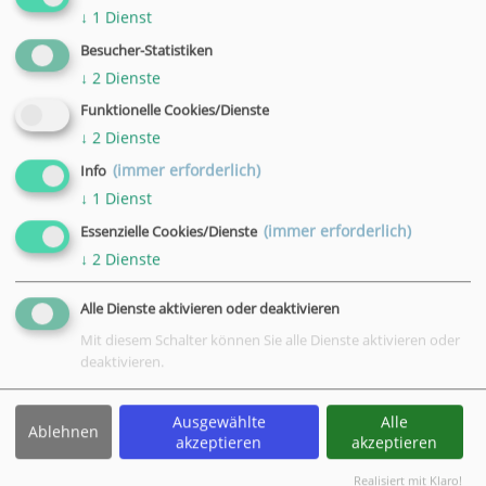
↓
1
Dienst
Besucher-Statistiken
↓
2
Dienste
KI für Einsteiger und Senioren - Digitale Helfer im Alltag
Funktionelle Cookies/Dienste
Wann:
09.11.26 - 30.11.26
↓
2
Dienste
18.00 - 20.15 Uhr
(immer erforderlich)
Info
4 Termine
↓
1
Dienst
Wo:
Osterode
Nr.:
26H56344
(immer erforderlich)
Essenzielle Cookies/Dienste
Status:
Plätze frei
↓
2
Dienste
Kursgebühr:
Alle Dienste aktivieren oder deaktivieren
77,00 €
Mit diesem Schalter können Sie alle Dienste aktivieren oder
deaktivieren.
Ausgewählte
Alle
Ablehnen
akzeptieren
akzeptieren
Kreative KI - Bilder, Texte und Ideen mit künstlicher
Intelligenz erstellen
Realisiert mit Klaro!