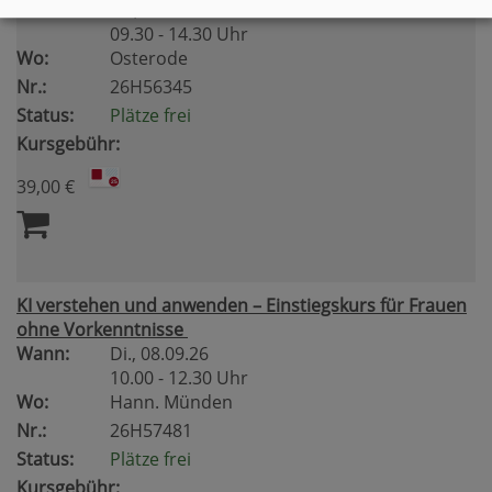
Wann:
Sa.
, 14.11.26
09.30 - 14.30 Uhr
Wo:
Osterode
Nr.:
26H56345
Status:
Plätze frei
Kursgebühr:
39,00 €
KI verstehen und anwenden – Einstiegskurs für Frauen
ohne Vorkenntnisse
Wann:
Di.
, 08.09.26
10.00 - 12.30 Uhr
Wo:
Hann. Münden
Nr.:
26H57481
Status:
Plätze frei
Kursgebühr: