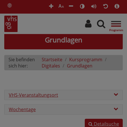
🌐
A
A
Togg
navig
Grundlagen
Sie befinden
Startseite
Kursprogramm
sich hier:
Digitales
Grundlagen
VHS-Veranstaltungsort
Wochentage
Detailsuche