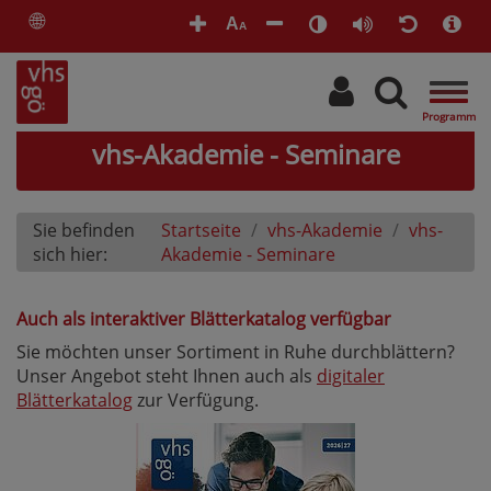
🌐
A
A
Togg
navig
vhs-Akademie - Seminare
Sie befinden
Startseite
vhs-Akademie
vhs-
sich hier:
Akademie - Seminare
Auch als interaktiver Blätterkatalog verfügbar
Sie möchten unser Sortiment in Ruhe durchblättern?
Unser Angebot steht Ihnen auch als
digitaler
Blätterkatalog
zur Verfügung.