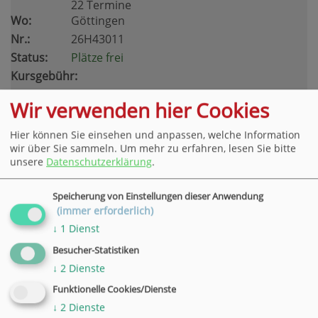
22 Termine
Wo:
Göttingen
Nr.:
26H43011
Status:
Plätze frei
Kursgebühr:
493,90 €
Wir verwenden hier Cookies
Hier können Sie einsehen und anpassen, welche Information
wir über Sie sammeln.
Um mehr zu erfahren, lesen Sie bitte
unsere
Datenschutzerklärung
.
Einnahmen-Überschussrechnung - (Xpert Business)
Wann:
02.11.26 - 09.12.26
Speicherung von Einstellungen dieser Anwendung
18.30 - 20.30 Uhr
(immer erforderlich)
11 Termine
↓
1
Dienst
Wo:
Göttingen
Besucher-Statistiken
Nr.:
26H43012
↓
2
Dienste
Status:
Plätze frei
Kursgebühr:
Funktionelle Cookies/Dienste
433,90 €
↓
2
Dienste