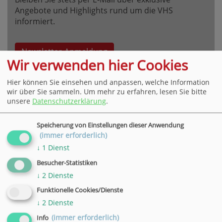
Angebote und Highlights rund um die VHS
informiert.
Newsletter-Anmeldung
Wir verwenden hier Cookies
Hier können Sie einsehen und anpassen, welche Information
wir über Sie sammeln.
Um mehr zu erfahren, lesen Sie bitte
unsere
Datenschutzerklärung
.
VHS Hauptgeschäftsstelle Göttingen
Speicherung von Einstellungen dieser Anwendung
(immer erforderlich)
Bahnhofsallee 7, 37081 Göttingen
↓
1
Dienst
Tel. +49 551 4952-0,
E-Mail
» weitere Informationen
Besucher-Statistiken
↓
2
Dienste
VHS Geschäftsstelle in Hann. Münden
Funktionelle Cookies/Dienste
↓
2
Dienste
Wilhelmshäuser Straße 90, 34346 Hann. Münden
Tel. +49 5541 9548360,
E-Mail
(immer erforderlich)
Info