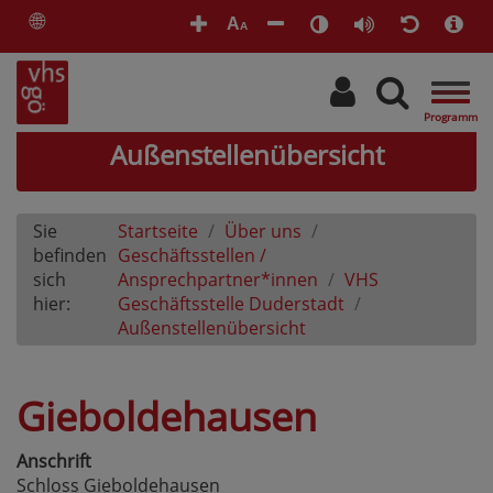
🌐
A
A
Togg
navig
Außenstellenübersicht
Sie
Startseite
Über uns
befinden
Geschäftsstellen /
sich
Ansprechpartner*innen
VHS
hier:
Geschäftsstelle Duderstadt
Außenstellenübersicht
Gieboldehausen
Anschrift
Schloss Gieboldehausen